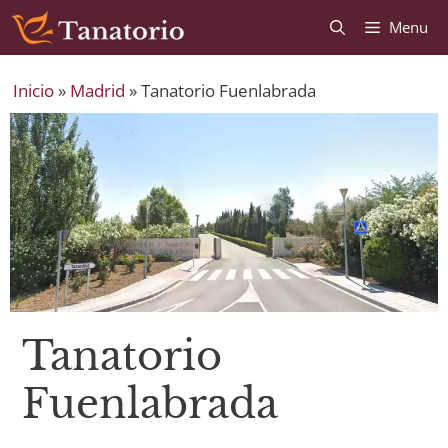
Saltar
Saltar
Menu
al
al
contenido
contenido
Inicio
»
Madrid
»
Tanatorio Fuenlabrada
Tanatorio
Fuenlabrada