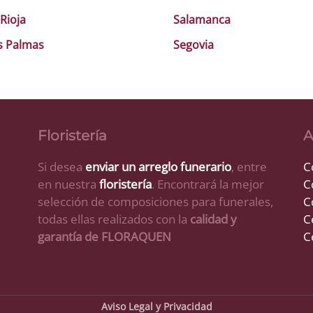
 Rioja
Salamanca
s Palmas
Segovia
Floristería
A
Si desea
enviar un arreglo funerario
, entre
C
en nuestra
floristería
. Encontrará la mejor
C
selección de composiciones para funerales,
C
todas ellas realizados con la
calidad y
C
garantía de FLORAQUEN
C
Aviso Legal y Privacidad