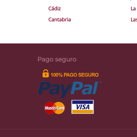
Cádiz
La
Cantabria
La
Pago seguro