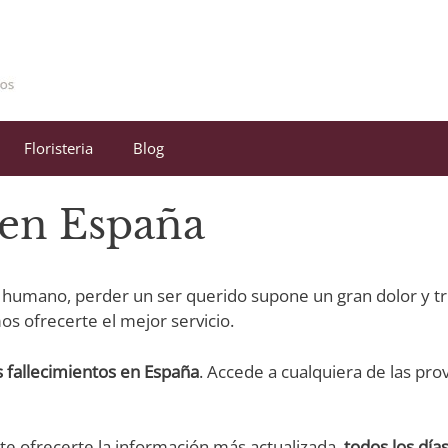
Floristeria
Blog
 en España
 humano, perder un ser querido supone un gran dolor y tri
 ofrecerte el mejor servicio.
 fallecimientos
en España
. Accede a cualquiera de las provi
e ofrecerte la información más actualizada,
todos los días