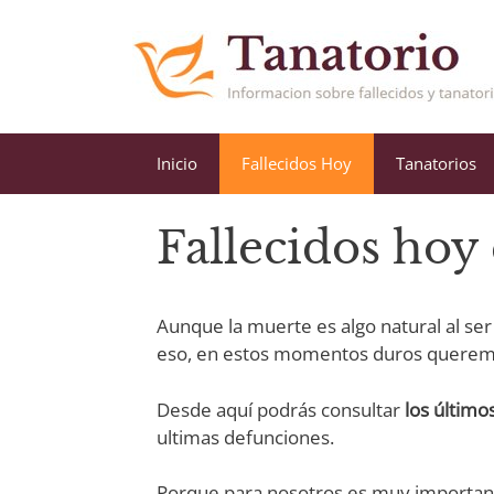
Saltar
Saltar
al
al
contenido
contenido
Inicio
Fallecidos Hoy
Tanatorios
Fallecidos hoy
Aunque la muerte es algo natural al ser
eso, en estos momentos duros queremos
Desde aquí podrás consultar
los
últimos
ultimas defunciones.
Porque para nosotros es muy important