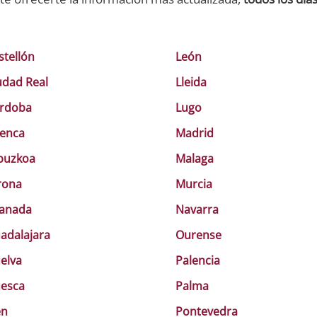
stellón
León
udad Real
Lleida
rdoba
Lugo
enca
Madrid
puzkoa
Malaga
rona
Murcia
anada
Navarra
adalajara
Ourense
elva
Palencia
esca
Palma
én
Pontevedra