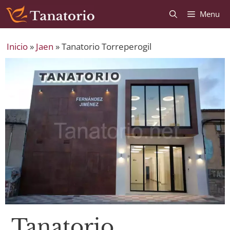
Saltar
Saltar
Menu
al
al
contenido
contenido
Inicio
»
Jaen
»
Tanatorio Torreperogil
Tanatorio