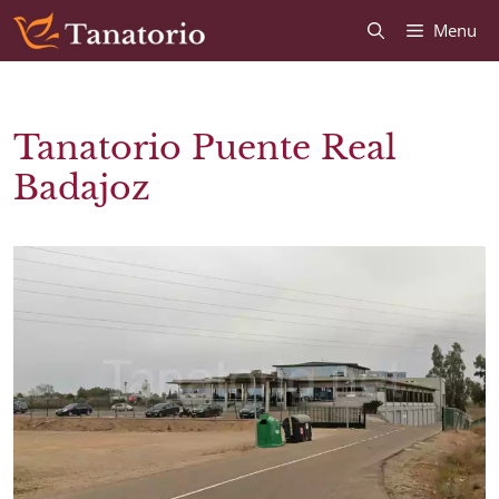
Saltar
Saltar
Menu
al
al
contenido
contenido
Tanatorio Puente Real
Badajoz