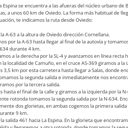
La Espina se encuentra a las afueras del núcleo urbano de 
rias, a unos 60 km de Oviedo. La forma más habitual de lleg
nuación, te indicamos la ruta desde Oviedo:
 A-63 a la altura de Oviedo dirección Cornellana.
s por la A-63 hasta llegar al final de la autovía y tomamos 
-634 durante 4 km.
amos a la derecha por la SL-4 y avanzamos en línea recta
 la localidad de Camuño, en el cruce AS-369 giramos a la i
 3,5 km por esta carretera hasta llegar a Salas, donde e
 Tomamos la segunda salida e inmediatamente nos encont
giramos por la tercera salida.
hasta el final de la calle y giramos a la izquierda por la N
uiente rotonda tomamos la segunda salida por la N-634. E
mente dos glorietas, en ambas cogemos la primera salida
durante 9 km.
 salida 461 hacia La Espina. En la glorieta que encontra
alida y llegaremos a otra rotonda, donde tomamos la segu