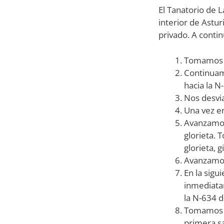
El Tanatorio de 
interior de Astu
privado. A conti
Tomamos la
Continuamo
hacia la N
Nos desvi
Una vez en
Avanzamos
glorieta.
glorieta, 
Avanzamos 
En la sig
inmediata
la N-634 
Tomamos la
primera s