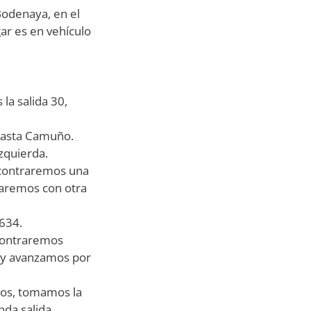
Bodenaya, en el
ar es en vehículo
la salida 30,
 hasta Camuño.
zquierda.
ncontraremos una
raremos con otra
-634.
ncontraremos
 y avanzamos por
mos, tomamos la
nda salida