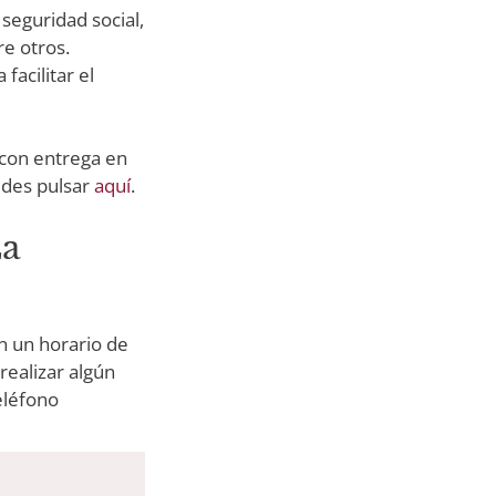
 seguridad social,
re otros.
facilitar el
, con entrega en
uedes pulsar
aquí
.
La
en un horario de
realizar algún
eléfono