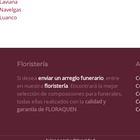
Laviana
 Navelgas
 Luanco
Floristería
A
Si desea
enviar un arreglo funerario
, entre
C
en nuestra
floristería
. Encontrará la mejor
C
selección de composiciones para funerales,
C
todas ellas realizados con la
calidad y
C
garantía de FLORAQUEN
C