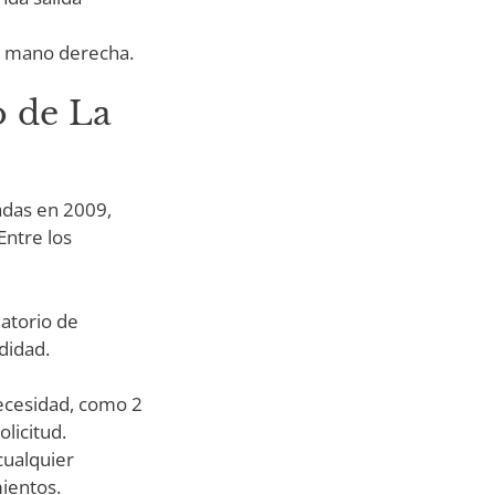
a mano derecha.
o de La
adas en 2009,
Entre los
latorio de
didad.
necesidad, como 2
licitud.
cualquier
ientos.