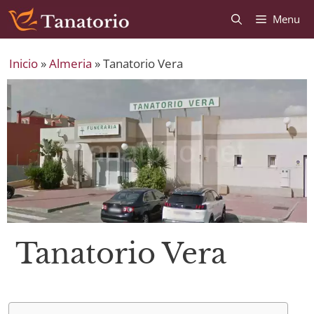
Saltar
Saltar
Menu
al
al
contenido
contenido
Inicio
»
Almeria
»
Tanatorio Vera
Tanatorio Vera